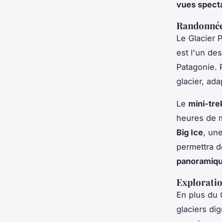
vues spect
Randonnée 
Le Glacier 
est l'un de
Patagonie. 
glacier, ad
Le
mini-tre
heures de m
Big Ice
, un
permettra 
panoramiqu
Exploratio
En plus du 
glaciers dig