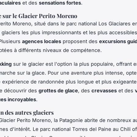
aculaires
et des
sensations fortes
.
sur le Glacier Perito Moreno
Perito Moreno, situé dans le parc national Los Glaciares e
s glaciers les plus impressionnants et les plus accessibles
Plusieurs
agences locales
proposent des
excursions gui
aptées à différents niveaux de compétence.
kking
sur le glacier est l'option la plus populaire, offrant
arche sur la glace. Pour une aventure plus intense, opte
e expérience de randonnée plus longue et plus exigeante
de découvrir des
grottes de glace
, des
crevasses
et des
es incroyables
.
n des autres glaciers
Glacier Perito Moreno, la Patagonie abrite de nombreux a
nes d'intérêt. Le parc national Torres del Paine au Chili o