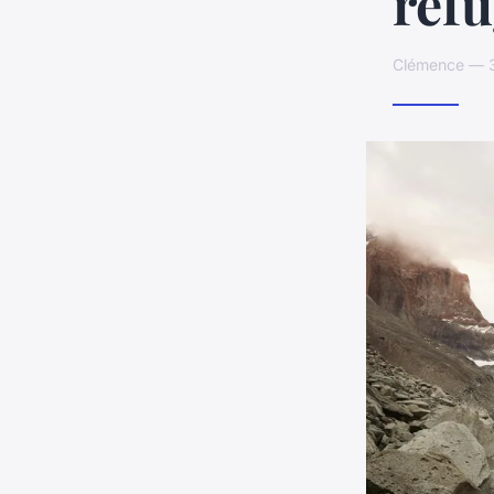
ref
Clémence — 3