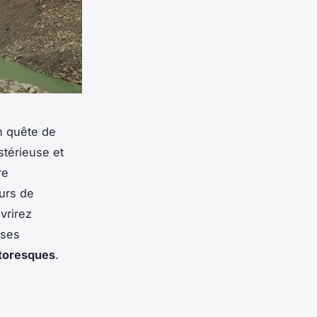
n quête de
stérieuse et
re
urs de
vrirez
 ses
ttoresques
.