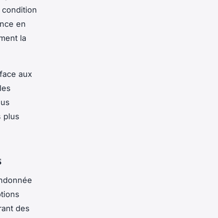
 condition
ance en
ment la
face aux
les
ous
 plus
s
randonnée
tions
rant des