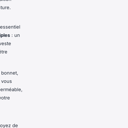
ture.
 essentiel
iples
: un
veste
être
 bonnet,
r vous
perméable,
votre
voyez de