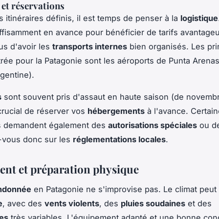
 et réservations
 itinéraires définis, il est temps de penser à la
logistique
fisamment en avance pour bénéficier de tarifs avantageu
s d'avoir les
transports internes
bien organisés. Les pri
trée pour la Patagonie sont les aéroports de Punta Arenas (
rgentine).
s
sont souvent pris d'assaut en haute saison (de novembr
 crucial de réserver vos
hébergements
à l'avance. Certai
s demandent également des
autorisations spéciales
ou d
-vous donc sur les
réglementations locales
.
nt et préparation physique
ndonnée
en Patagonie ne s'improvise pas. Le climat peut 
e
, avec des
vents violents
, des
pluies soudaines
et des
es
très variables. L'équipement adapté et une bonne cond