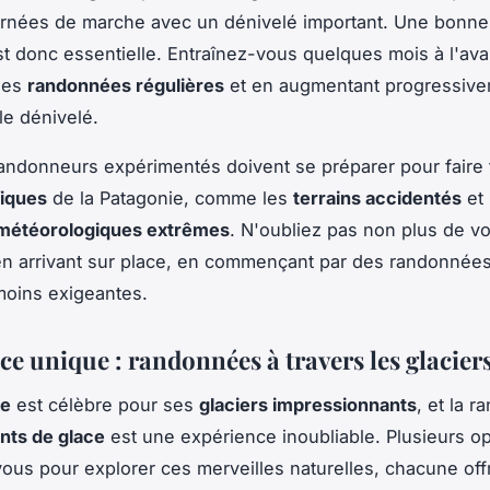
rnées de marche avec un dénivelé important. Une bonne
t donc essentielle. Entraînez-vous quelques mois à l'av
des
randonnées régulières
et en augmentant progressive
le dénivelé.
ndonneurs expérimentés doivent se préparer pour faire 
fiques
de la Patagonie, comme les
terrains accidentés
et 
 météorologiques extrêmes
. N'oubliez pas non plus de v
en arrivant sur place, en commençant par des randonnées
moins exigeantes.
ce unique : randonnées à travers les glacier
ie
est célèbre pour ses
glaciers impressionnants
, et la 
nts de glace
est une expérience inoubliable. Plusieurs op
 vous pour explorer ces merveilles naturelles, chacune off