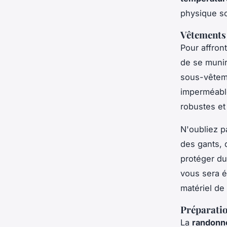
physique so
Vêtements 
Pour affron
de se muni
sous-vêtem
imperméabl
robustes et 
N'oubliez 
des gants, 
protéger d
vous sera é
matériel de
Préparati
La
randonn