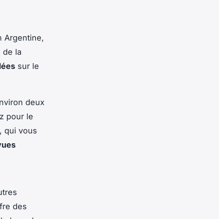
n Argentine,
 de la
dées
sur le
 environ deux
z pour le
, qui vous
vues
utres
ffre des