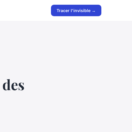
Tracer l'invisible →
 des