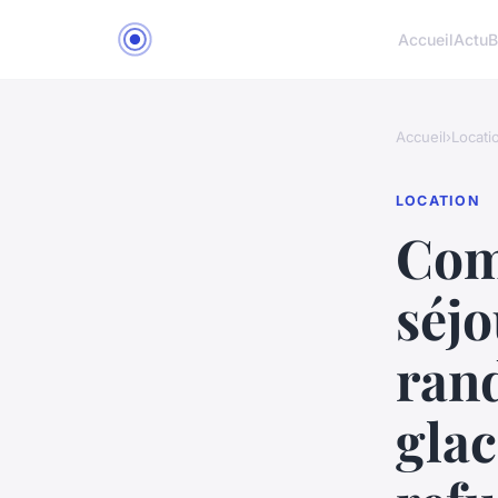
Accueil
Actu
B
Accueil
›
Locati
LOCATION
Com
séjo
rand
glac