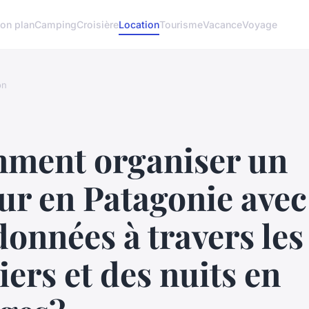
on plan
Camping
Croisière
Location
Tourisme
Vacance
Voyage
on
ment organiser un
ur en Patagonie avec
onnées à travers les
iers et des nuits en