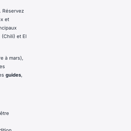
. Réservez
x et
ncipaux
Chili) et El
e à mars),
nes
es
guides
,
être
ition