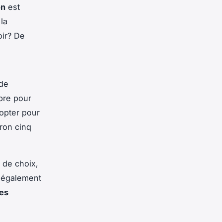
on
est
la
ir? De
 de
èbre pour
opter pour
iron cinq
 de choix,
 également
es