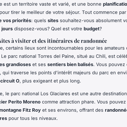
e est un territoire vaste et varié, et une bonne
planificati
 pour tirer le meilleur de votre séjour. Tout commence par 
e vos priorités
: quels
sites
souhaitez-vous absolument vo
e
jours
disposez-vous? Quel est votre
budget
?
ites à visiter et des itinéraires de randonnée
e, certains lieux sont incontournables pour les amateurs
. Le parc national Torres del Paine, situé au Chili, est cél
es grandioses
et ses
sentiers bien balisés
. Vous pouvez 
, qui traverse les points d'intérêt majeurs du parc en env
e
circuit O
, plus exigeant et plus long.
e, le parc national Los Glaciares est une autre destination
cier Perito Moreno
comme attraction phare. Vous pouvez
montagne Fitz Roy
et ses environs, offrant des
randonné
res
pour tous les niveaux.