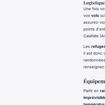
Logistique
Une fois vos
vos
vols
suf
assurez-vou
points d'en
Calafate (A
Les
refuge
il est donc
randonnée
renseignez
Équipeme
Partir en
ra
imprévisibl
températur