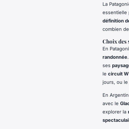
La Patagoni
essentielle
définition d
combien d
Choix des s
En Patagoni
randonnée
ses
paysag
le
circuit W
jours, ou l
En Argentin
avec le
Gla
explorer la
spectaculai